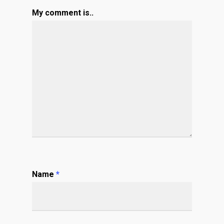
My comment is..
Name
*