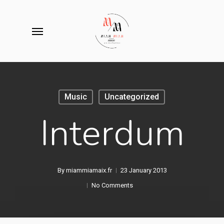
Skip
to
Menu
main
content
Music
Uncategorized
Interdum
By
miammiamaix.fr
23 January 2013
No Comments